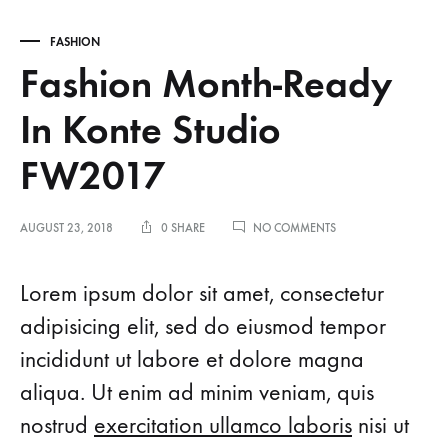
FASHION
Fashion Month-Ready
In Konte Studio
FW2017
ON
AUGUST 23, 2018
0 SHARE
NO COMMENTS
FASHION
MONTH-
READY
Lorem ipsum dolor sit amet, consectetur
IN
KONTE
adipisicing elit, sed do eiusmod tempor
STUDIO
incididunt ut labore et dolore magna
FW2017
aliqua. Ut enim ad minim veniam, quis
nostrud
exercitation ullamco laboris
nisi ut