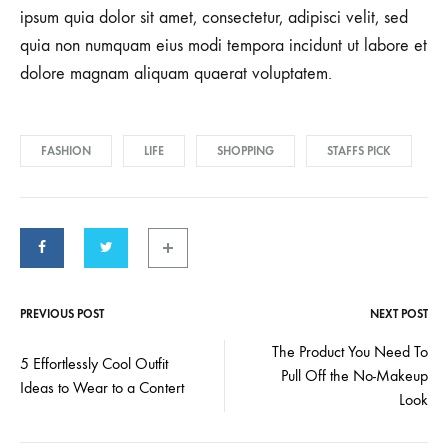
ipsum quia dolor sit amet, consectetur, adipisci velit, sed
quia non numquam eius modi tempora incidunt ut labore et
dolore magnam aliquam quaerat voluptatem.
FASHION
LIFE
SHOPPING
STAFFS PICK
PREVIOUS POST
NEXT POST
Post
The Product You Need To
5 Effortlessly Cool Outfit
Pull Off the No-Makeup
navigation
Ideas to Wear to a Contert
Look